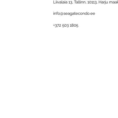
Liivalaia 13, Tallinn, 10113, Harju ma
info@seagatecondo.ee
+372 503 1805